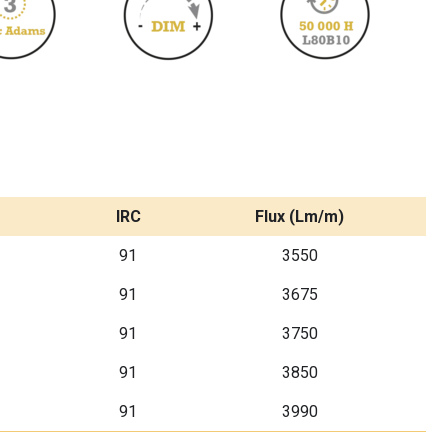
IRC
Flux (Lm/m)
91
3550
91
3675
91
3750
91
3850
91
3990