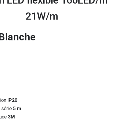
n LED flexible 160LED/m
21W/m
Blanche
tion
IP20
 série
5 m
face
3M