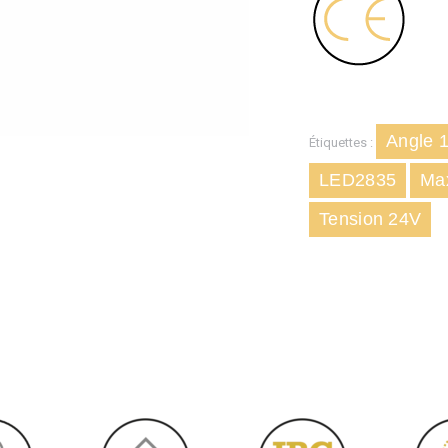
Angle 
Étiquettes :
LED2835
Ma
Tension 24V