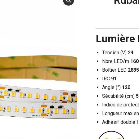
Ruba
Lumière 
Tension (V)
24
Nbre LED/m
160
Boîtier LED
2835
IRC
91
Angle (°)
120
Sécabilité (cm)
5
Indice de protec
Longueur max en
Adhésif double 