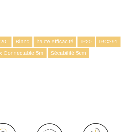
120°
Blanc
haute efficacité
IP20
IRC>91
x Connectable 5m
Sécabilité 5cm