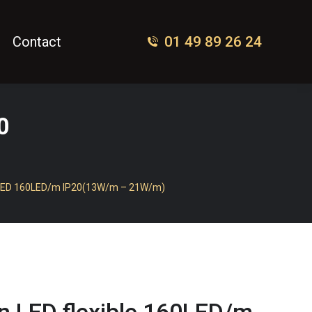
01 49 89 26 24
Contact
0
ED 160LED/m IP20(13W/m – 21W/m)