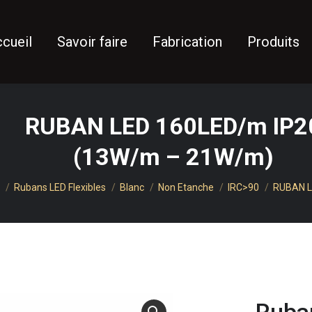
cueil
Savoir faire
Fabrication
Produits
RUBAN LED 160LED/m IP2
(13W/m – 21W/m)
Rubans LED Flexibles
Blanc
Non Etanche
IRC>90
RUBAN L