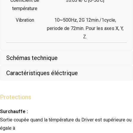
Coéfficient de
±0.03%/'C [0-50'C]
température
Vibration
10~500Hz, 2G 12min./1cycle,
periode de 72min. Pour les axes X, Y,
Z.
Schémas technique
Caractéristiques éléctrique
Protections
Surchauffe :
Sortie coupée quand la témpérature du Driver est supérieure ou
égale à