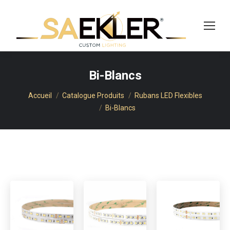
cherche
Bi-Blancs
Vous êtes ici :
Accueil
Catalogue Produits
Rubans LED Flexibles
Bi-Blancs