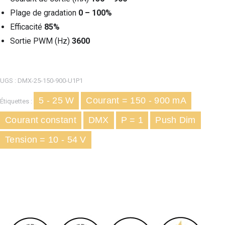
Plage de gradation
0 – 100%
Efficacité
85%
Sortie PWM (Hz)
3600
UGS :
DMX-25-150-900-U1P1
5 - 25 W
Courant = 150 - 900 mA
Étiquettes :
Courant constant
DMX
P = 1
Push Dim
Tension = 10 - 54 V