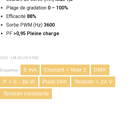
Plage de gradation
0 – 100%
Efficacité
88%
Sortie PWM (Hz)
3600
PF
>0,95 Pleine charge
UGS :
LM-36-24-G1M2
5 mA
Courant = Max 1
DMX
Étiquettes :
P = 0 - 36 W
Push Dim
Tension = 24 V
Tension constante