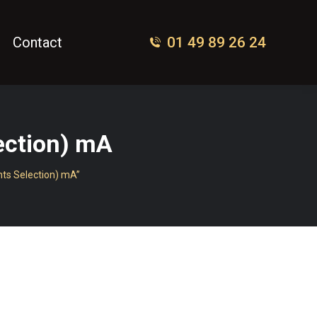
01 49 89 26 24
Contact
ection) mA
ents Selection) mA”