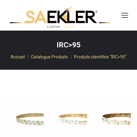
cherche
IRC>95
Vous êtes ici :
Accueil
Catalogue Produits
Produits identifiés “IRC>95”