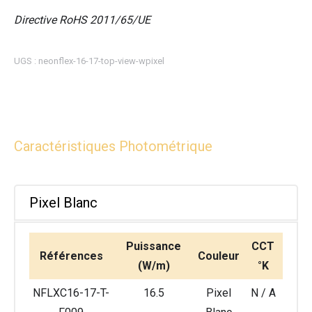
Directive RoHS 2011/65/UE
UGS :
neonflex-16-17-top-view-wpixel
Caractéristiques Photométrique
Pixel Blanc
Puissance
CCT
Références
Couleur
(W/m)
°K
NFLXC16-17-T-
16.5
Pixel
N / A